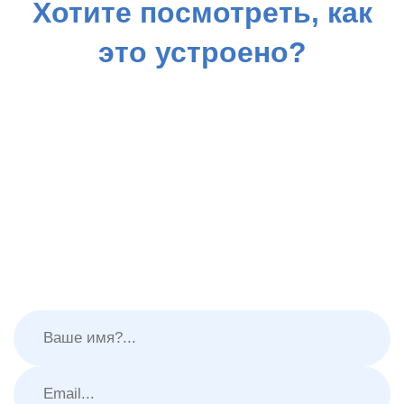
Хотите посмотреть, как
это устроено?
Запишитесь на бесплатный пробный день —
ребёнок побудет в группе, поучаствует в занятиях,
познакомится с педагогами. Вы увидите программу
изнутри, без обязательств.
Просто оставьте заявку, и мы вам перезвоним для
уточнения даты.